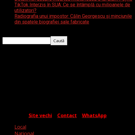
TikTok Interzis în SUA: Ce se întâmplă cu milioanele de
utilizatori?
Radiografia unui impostor: Călin Georgescu și minciunile
din spatele biografiei sale fabricate
Caută
Caută
Despre noi
Timișoara Express este o platformă media
independentă ce își propune să ofere cititorului o
percepție cât mai apropiată de realitate, în contextul
valurilor de fake media și a campaniilor de manipulare.
Autorii articolelor sunt tineri jurnaliști care încearcă să
surprindă cotidianul dincolo de aparențe, într-o
exprimare care are ca scop informarea și cunoașterea.
Site vechi
|
Contact
|
WhatsApp
Local
Naţional