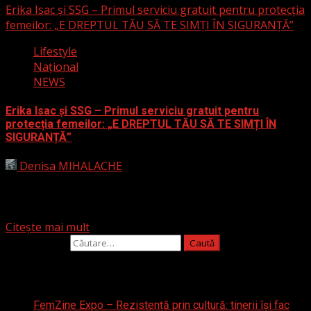
Erika Isac și SSG – Primul serviciu gratuit pentru protecția
femeilor: „E DREPTUL TĂU SĂ TE SIMȚI ÎN SIGURANȚĂ”
Lifestyle
Naţional
NEWS
Erika Isac și SSG – Primul serviciu gratuit pentru
protecția femeilor: „E DREPTUL TĂU SĂ TE SIMȚI ÎN
SIGURANȚĂ”
Denisa MIHALACHE
1 iunie 2024
Într-o inițiativă revoluționară pentru creșterea
siguranței femeilor, Erika Isac, în parteneriat cu SSG, a
lansat primul serviciu...
Citește mai mult
Caută după:
Articole recente
FemZine Expo – Rezistență prin cultură: tinerii își fac