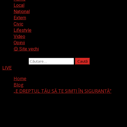
Local
Naţional
Extern
Civic
Lifestyle
Video
Opinii
🟡 Site vechi
Caută după:
LIVE
Home
Blog
„E DREPTUL TĂU SĂ TE SIMȚI ÎN SIGURANȚĂ”
„E DREPTUL TĂU SĂ TE
SIMȚI ÎN SIGURANȚĂ”