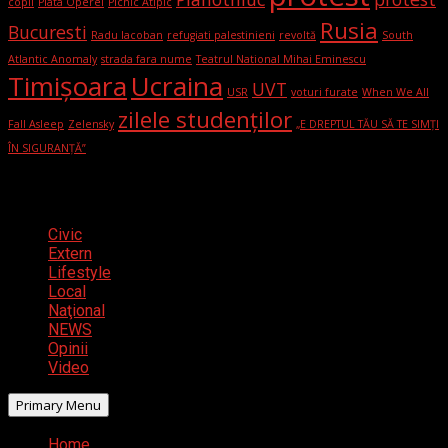
copii
Piata Operei
Picnic Atipic
Rusia
Bucuresti
Radu Iacoban
refugiati palestinieni
revoltă
South
Atlantic Anomaly
strada fara nume
Teatrul National Mihai Eminescu
Timișoara
Ucraina
UVT
USR
voturi furate
When We All
zilele studenților
Fall Asleep
Zelensky
„E DREPTUL TĂU SĂ TE SIMȚI
ÎN SIGURANȚĂ”
Categorii
Civic
Extern
Lifestyle
Local
Naţional
NEWS
Opinii
Video
Primary Menu
Home