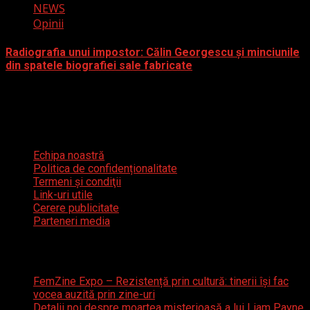
NEWS
Opinii
Radiografia unui impostor: Călin Georgescu și minciunile
din spatele biografiei sale fabricate
12 decembrie 2024
Meniu util
Echipa noastră
Politica de confidenționalitate
Termeni şi condiţii
Link-uri utile
Cerere publicitate
Parteneri media
Articole recente
FemZine Expo – Rezistență prin cultură: tinerii își fac
vocea auzită prin zine-uri
Detalii noi despre moartea misterioasă a lui Liam Payne