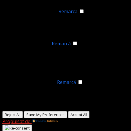
Niciunul
►
Cookie-uri funcționale
Remarcă
Functional cookies support features like content sharing
on social media, collecting feedback, and enabling third-
party tools.
Niciunul
►
Cookie-uri analitice
Remarcă
Cookie-urile analitice urmăresc interacțiunile vizitatorilor
și oferă informații generale despre valorile metrice, cum
ar fi numărul de vizitatori, rata de respingere și sursele
de trafic.
Niciunul
►
Cookie-uri publicitare
Remarcă
Cookie-urile publicitare oferă reclame personalizate pe
baza vizitelor tale anterioare și analizează eficiența
campaniilor publicitare.
Niciunul
Reject All
Save My Preferences
Accept All
Propulsat de