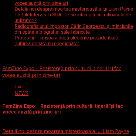
vocea auzită prin zine-uri
Detalii noi despre moartea misterioasă a lui Liam Payne
TikTok Interzis în SUA: Ce se întâmplă cu milioanele de
utilizatori?
Radiografia unui impostor: Călin Georgescu și minciunile
din spatele biografiei sale fabricate
Protest în Timișoara după alegerile prezidențiale:
„Iubirea de țară nu e legionară”
S-ar putea să fi ratat
FemZine Expo – Rezistență prin cultură: tinerii își fac
vocea auzită prin zine-uri
Civic
NEWS
FemZine Expo – Rezistență prin cultură: tinerii își fac
vocea auzită prin zine-uri
25 septembrie 2025
Detalii noi despre moartea misterioasă a lui Liam Payne