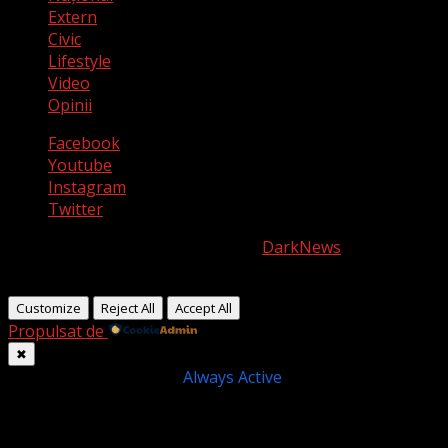
Extern
Civic
Lifestyle
Video
Opinii
Facebook
Youtube
Instagram
Twitter
Copyright © All rights reserved.
|
DarkNews
by AF
themes.
Customize
Reject All
Accept All
Propulsat de
✖
►
Cookie-uri necesare
Always Active
Necessary cookies enable essential site features like
secure log-ins and consent preference adjustments. They
do not store personal data.