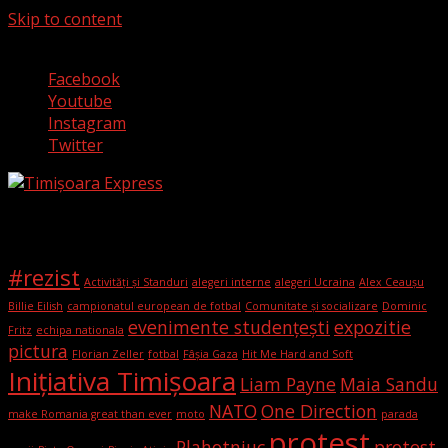
Skip to content
8 august 2026
Facebook
Youtube
Instagram
Twitter
Etichete
#rezist
Activități și Standuri
alegeri interne
alegeri Ucraina
Alex Ceaușu
Billie Eilish
campionatul european de fotbal
Comunitate și socializare
Dominic
evenimente studențești
expozitie
Fritz
echipa nationala
pictura
Florian Zeller
fotbal
Fâșia Gaza
Hit Me Hard and Soft
Iniţiativa Timişoara
Liam Payne
Maia Sandu
NATO
One Direction
make Romania great than ever
moto
parada
protest
Plahotniuc
protest