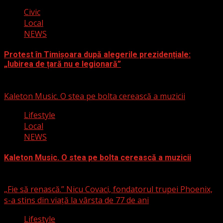
Civic
Local
NEWS
Protest în Timișoara după alegerile prezidențiale:
„Iubirea de țară nu e legionară”
26 noiembrie 2024
Kaleton Music. O stea pe bolta cerească a muzicii
Lifestyle
Local
NEWS
Kaleton Music. O stea pe bolta cerească a muzicii
4 august 2024
„Fie să renască.” Nicu Covaci, fondatorul trupei Phoenix,
s-a stins din viață la vârsta de 77 de ani
Lifestyle