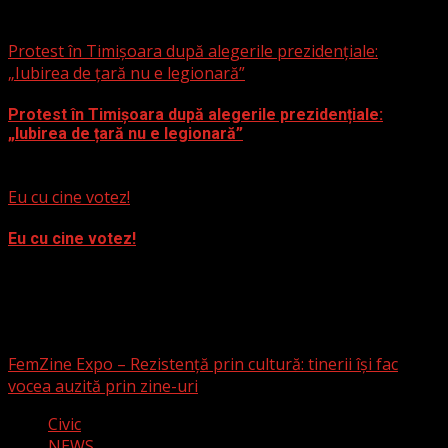
25 septembrie 2025
Protest în Timișoara după alegerile prezidențiale:
„Iubirea de țară nu e legionară”
Protest în Timișoara după alegerile prezidențiale:
„Iubirea de țară nu e legionară”
26 noiembrie 2024
Eu cu cine votez!
Eu cu cine votez!
2 noiembrie 2024
News
FemZine Expo – Rezistență prin cultură: tinerii își fac
vocea auzită prin zine-uri
Civic
NEWS