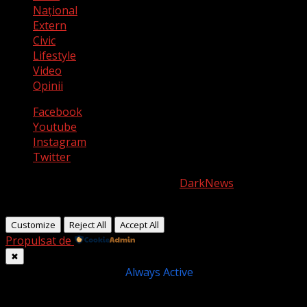
Naţional
Extern
Civic
Lifestyle
Video
Opinii
Facebook
Youtube
Instagram
Twitter
Copyright © All rights reserved.
|
DarkNews
by AF
themes.
Customize
Reject All
Accept All
Propulsat de
✖
►
Cookie-uri necesare
Always Active
Necessary cookies enable essential site features like
secure log-ins and consent preference adjustments. They