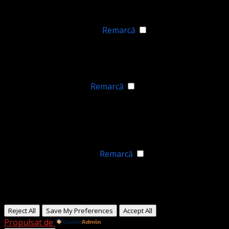
do not store personal data.
Niciunul
►
Cookie-uri funcționale
Remarcă
Functional cookies support features like content sharing
on social media, collecting feedback, and enabling third-
party tools.
Niciunul
►
Cookie-uri analitice
Remarcă
Cookie-urile analitice urmăresc interacțiunile vizitatorilor
și oferă informații generale despre valorile metrice, cum
ar fi numărul de vizitatori, rata de respingere și sursele
de trafic.
Niciunul
►
Cookie-uri publicitare
Remarcă
Cookie-urile publicitare oferă reclame personalizate pe
baza vizitelor tale anterioare și analizează eficiența
campaniilor publicitare.
Niciunul
Reject All
Save My Preferences
Accept All
Propulsat de