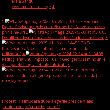
Maia Sandu
evenimente studențești
Breaking News
1
FemZine
Expo – Rezistență prin cultură: tinerii își fac vocea auzită
prin zine-uri
2
Detalii noi despre moartea misterioasă a lui Liam Payne
3
TikTok
Interzis în SUA: Ce se întâmplă cu milioanele de
utilizatori?
4
Radiografia unui impostor: Călin Georgescu și minciunile
din spatele biografiei sale fabricate
5
Protest în
Timișoara după alegerile prezidențiale: „Iubirea de țară
nu e legionară”
Local
Protest în Timișoara după alegerile prezidențiale:
„Iubirea de țară nu e legionară”