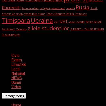
copii
Piata Operei
Picnic Atipic
Rusia
Bucuresti
Radu Iacoban
refugiati palestinieni
revoltă
South
Atlantic Anomaly
strada fara nume
Teatrul National Mihai Eminescu
Timișoara
Ucraina
UVT
USR
voturi furate
When We All
zilele studenților
Fall Asleep
Zelensky
„E DREPTUL TĂU SĂ TE SIMȚI
ÎN SIGURANȚĂ”
Categorii
Civic
Extern
Lifestyle
Local
Naţional
NEWS
Opinii
Video
Primary Menu
Home