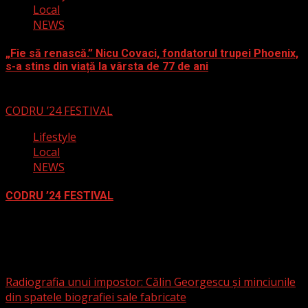
Local
NEWS
„Fie să renască.” Nicu Covaci, fondatorul trupei Phoenix,
s-a stins din viață la vârsta de 77 de ani
3 august 2024
CODRU ’24 FESTIVAL
Lifestyle
Local
NEWS
CODRU ’24 FESTIVAL
2 august 2024
Național
Radiografia unui impostor: Călin Georgescu și minciunile
din spatele biografiei sale fabricate