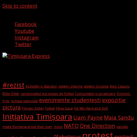
Skip to content
6 august 2026
Facebook
Youtube
Instagram
Twitter
Etichete
#rezist
Activități și Standuri
alegeri interne
alegeri Ucraina
Alex Ceaușu
Billie Eilish
campionatul european de fotbal
Comunitate și socializare
Dominic
evenimente studențești
expozitie
Fritz
echipa nationala
pictura
Florian Zeller
fotbal
Fâșia Gaza
Hit Me Hard and Soft
Iniţiativa Timişoara
Liam Payne
Maia Sandu
NATO
One Direction
make Romania great than ever
moto
parada
protest
Plahotniuc
protest