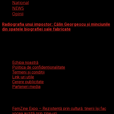
Naţional
NEWS
Opinii
Radiografia unui impostor: Călin Georgescu și minciunile
din spatele biografiei sale fabricate
12 decembrie 2024
Meniu util
Echipa noastră
Politica de confidenționalitate
Termeni şi condiţii
Link-uri utile
Cerere publicitate
Parteneri media
Articole recente
FemZine Expo – Rezistență prin cultură: tinerii își fac
vocea auzită prin zine-uri