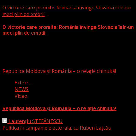
23 iulie 2024
O victorie care promite: România învinge Slovacia într-un
meci plin de emoții
O victorie care promite: România învinge Slovacia într-un
meci plin de emoții
27 iunie 2024
Video
Republica Moldova și România – o relație chinuită!
Extern
NEWS
Video
Republica Moldova și România – o relație chinuită!
Laurențiu ȘTEFĂNESCU
19 noiembrie 2024
Politica in campanie electorala, cu Ruben Lațcău