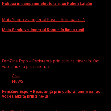
Politica in campanie electorala, cu Ruben Lațcău
15 mai 2024
Maia Sandu vs. Imperiul Rosu – în limba rusă
Maia Sandu vs. Imperiul Rosu – în limba rusă
13 mai 2024
S-ar putea să fi ratat
FemZine Expo – Rezistență prin cultură: tinerii își fac
vocea auzită prin zine-uri
Civic
NEWS
FemZine Expo – Rezistență prin cultură: tinerii își fac
vocea auzită prin zine-uri
25 septembrie 2025