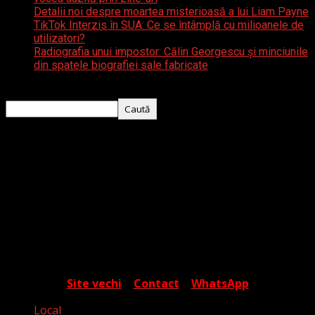
Detalii noi despre moartea misterioasă a lui Liam Payne
TikTok Interzis în SUA: Ce se întâmplă cu milioanele de
utilizatori?
Radiografia unui impostor: Călin Georgescu și minciunile
din spatele biografiei sale fabricate
Caută
Caută
Despre noi
Timișoara Express este o platformă media
independentă ce își propune să ofere cititorului o
percepție cât mai apropiată de realitate, în contextul
valurilor de fake media și a campaniilor de manipulare.
Autorii articolelor sunt tineri jurnaliști care încearcă să
surprindă cotidianul dincolo de aparențe, într-o
exprimare care are ca scop informarea și cunoașterea.
Site vechi
|
Contact
|
WhatsApp
Local