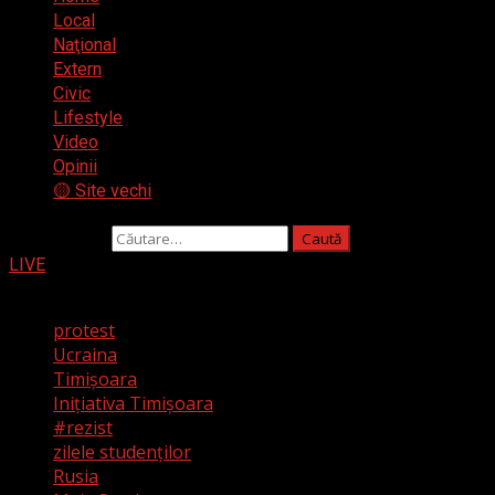
Local
Naţional
Extern
Civic
Lifestyle
Video
Opinii
🟡 Site vechi
Caută după:
LIVE
Tag-uri populare
protest
Ucraina
Timișoara
Iniţiativa Timişoara
#rezist
zilele studenților
Rusia