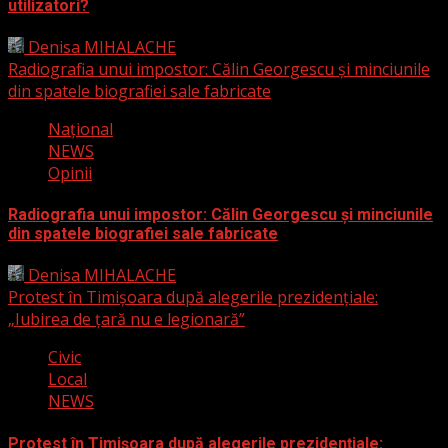
utilizatori?
Denisa MIHALACHE
19 ianuarie 2025
Radiografia unui impostor: Călin Georgescu și minciunile
din spatele biografiei sale fabricate
Naţional
NEWS
Opinii
Radiografia unui impostor: Călin Georgescu și minciunile
din spatele biografiei sale fabricate
Denisa MIHALACHE
12 decembrie 2024
Protest în Timișoara după alegerile prezidențiale:
„Iubirea de țară nu e legionară”
Civic
Local
NEWS
Protest în Timișoara după alegerile prezidențiale: