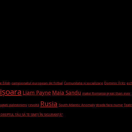
ie Eilish
campionatul european de fotbal
Comunitate și socializare
Dominic Fritz
ech
mişoara
Liam Payne
Maia Sandu
make Romania great than ever
Rusia
ugiati palestinieni
revoltă
South Atlantic Anomaly
strada fara nume
Teat
E DREPTUL TĂU SĂ TE SIMȚI ÎN SIGURANȚĂ”