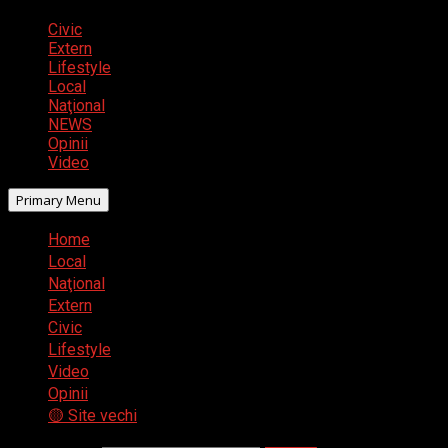
Civic
Extern
Lifestyle
Local
Naţional
NEWS
Opinii
Video
Primary Menu
Home
Local
Naţional
Extern
Civic
Lifestyle
Video
Opinii
🟡 Site vechi