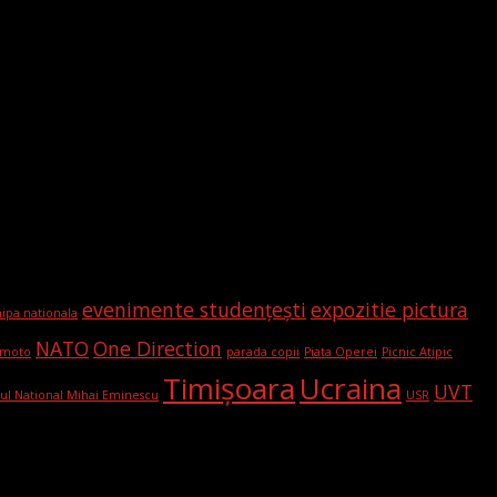
evenimente studențești
expozitie pictura
ipa nationala
NATO
One Direction
moto
parada copii
Piata Operei
Picnic Atipic
Timișoara
Ucraina
UVT
rul National Mihai Eminescu
USR