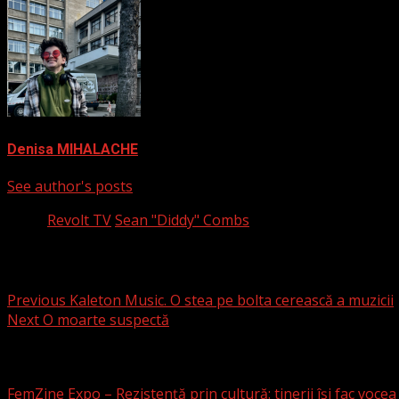
Denisa MIHALACHE
See author's posts
Tags:
Revolt TV
Sean "Diddy" Combs
Post navigation
Previous
Kaleton Music. O stea pe bolta cerească a muzicii
Next
O moarte suspectă
Articole asemănătoare
FemZine Expo – Rezistență prin cultură: tinerii își fac vocea