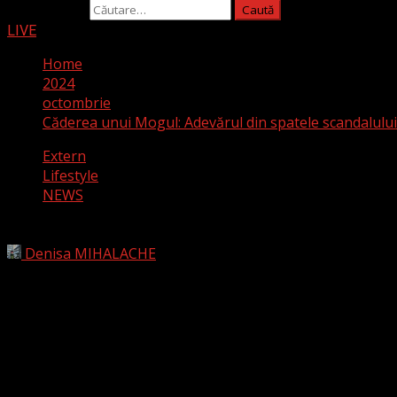
Caută după:
LIVE
Home
2024
octombrie
Căderea unui Mogul: Adevărul din spatele scandalului a
Extern
Lifestyle
NEWS
Căderea unui Mogul: Adevărul din spatele 
Denisa MIHALACHE
12 octombrie 2024
Drama din jurul lui Sean „Diddy” Combs a crescut rapid în u
început cu o plângere depusă de fosta sa iubită, Cassie Vent
abuzat-o fizic în repetate rânduri. Cazul a fost soluționat r
Printre acuzații, Diddy este învinuit că a organizat evenim