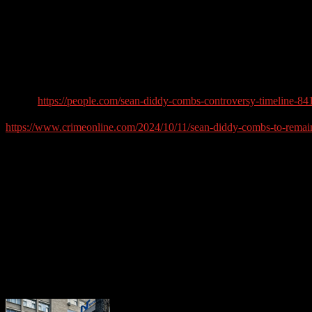
drogate și exploatate. În martie 2024, casele sale din Los An
și materiale video. Printre alte acuzații se numără violuri î
Diddy a fost acuzat oficial de trafic de persoane, răpire și 
ca acesta să intimideze martorii, iar procesul său este prog
a minimiza impactul public al scandalului asupra afacerilor 
Surse:
https://people.com/sean-diddy-combs-controversy-timeline-8
https://www.crimeonline.com/2024/10/11/sean-diddy-combs-to-remain-ja
Despre autor