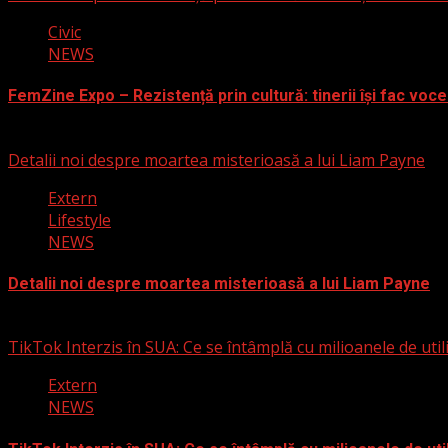
Civic
NEWS
FemZine Expo – Rezistență prin cultură: tinerii își fac voce
25 septembrie 2025
Detalii noi despre moartea misterioasă a lui Liam Payne
Extern
Lifestyle
NEWS
Detalii noi despre moartea misterioasă a lui Liam Payne
3 martie 2025
TikTok Interzis în SUA: Ce se întâmplă cu milioanele de util
Extern
NEWS