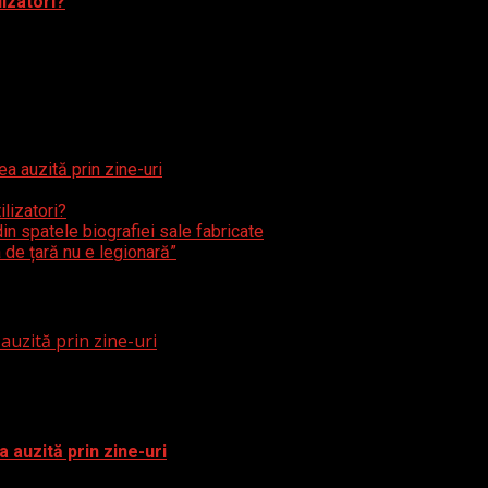
lizatori?
ea auzită prin zine-uri
lizatori?
in spatele biografiei sale fabricate
 de țară nu e legionară”
 auzită prin zine-uri
a auzită prin zine-uri