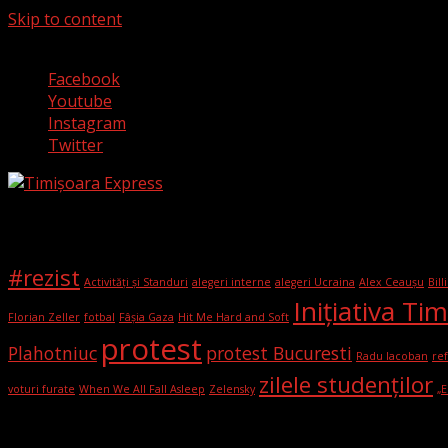
Skip to content
5 august 2026
Facebook
Youtube
Instagram
Twitter
Etichete
#rezist
Activități și Standuri
alegeri interne
alegeri Ucraina
Alex Ceaușu
Bill
Iniţiativa Ti
Florian Zeller
fotbal
Fâșia Gaza
Hit Me Hard and Soft
protest
Plahotniuc
protest Bucuresti
Radu Iacoban
ref
zilele studenților
voturi furate
When We All Fall Asleep
Zelensky
„
Categorii