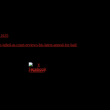
geles și Miami au fost percheziționate, iar autoritățile au de
n grup și violență fizică împotriva mai multor femei, unele din
extorcare și a fost arestat în septembrie 2024. Cererile sale d
ramat pentru mai 2025. Între timp, el a renunțat temporar la 
sale.
411635
iled-as-court-reviews-his-latest-appeal-for-bail/
Ne puteți urmări și distribui pe: