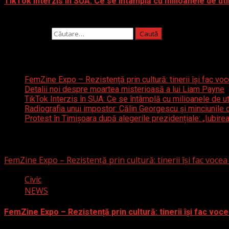
TikTok Interzis în SUA: Ce se întâmplă cu milioanele de uti
19 ianuarie 2025
Caută după:
Articole recente
FemZine Expo – Rezistență prin cultură: tinerii își fac voc
Detalii noi despre moartea misterioasă a lui Liam Payne
TikTok Interzis în SUA: Ce se întâmplă cu milioanele de uti
Radiografia unui impostor: Călin Georgescu și minciunile d
Protest în Timișoara după alegerile prezidențiale: „Iubirea
S-ar putea să fi ratat
FemZine Expo – Rezistență prin cultură: tinerii își fac vocea
Civic
NEWS
FemZine Expo – Rezistență prin cultură: tinerii își fac voce