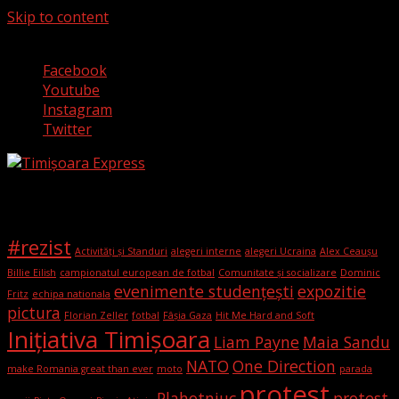
Skip to content
9 august 2026
Facebook
Youtube
Instagram
Twitter
Etichete
#rezist
Activități și Standuri
alegeri interne
alegeri Ucraina
Alex Ceaușu
Billie Eilish
campionatul european de fotbal
Comunitate și socializare
Dominic
evenimente studențești
expozitie
Fritz
echipa nationala
pictura
Florian Zeller
fotbal
Fâșia Gaza
Hit Me Hard and Soft
Iniţiativa Timişoara
Liam Payne
Maia Sandu
NATO
One Direction
make Romania great than ever
moto
parada
protest
Plahotniuc
protest