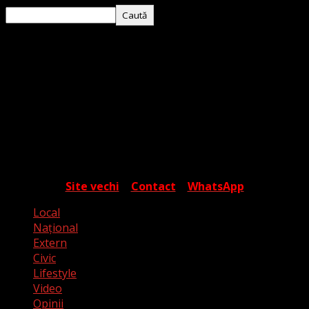
Caută
Despre noi
Timișoara Express este o platformă media
independentă ce își propune să ofere cititorului o
percepție cât mai apropiată de realitate, în contextul
valurilor de fake media și a campaniilor de manipulare.
Autorii articolelor sunt tineri jurnaliști care încearcă să
surprindă cotidianul dincolo de aparențe, într-o
exprimare care are ca scop informarea și cunoașterea.
Site vechi
|
Contact
|
WhatsApp
Local
Naţional
Extern
Civic
Lifestyle
Video
Opinii