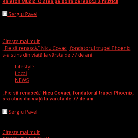
Kaleton Music. O stea pe bolta cerească a muzicii
Sergiu Pavel
4 august 2024
Timișoara. Capitală europeană a culturii. Oraș
promovator al valorilor artistice. Aici iau naștere carierele
mai multor trupe...
Citește mai mult
„Fie să renască.” Nicu Covaci, fondatorul trupei Phoenix,
s-a stins din viață la vârsta de 77 de ani
Lifestyle
Local
NEWS
„Fie să renască.” Nicu Covaci, fondatorul trupei Phoenix,
s-a stins din viață la vârsta de 77 de ani
Sergiu Pavel
3 august 2024
Nicu Covaci, fondatorul trupei Phoenix, s-a stins din viață
vineri seara la vârsta de 77 de ani...
Citește mai mult