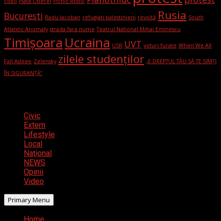
copii
Piata Operei
Picnic Atipic
Rusia
Bucuresti
Radu Iacoban
refugiati palestinieni
revoltă
South
Atlantic Anomaly
strada fara nume
Teatrul National Mihai Eminescu
Timișoara
Ucraina
UVT
USR
voturi furate
When We All
zilele studenților
Fall Asleep
Zelensky
„E DREPTUL TĂU SĂ TE SIMȚI
ÎN SIGURANȚĂ”
Categorii
Civic
Extern
Lifestyle
Local
Naţional
NEWS
Opinii
Video
Primary Menu
Home