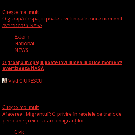
fraudă...
Citește mai mult
O groapă în spațiu poate lovi lumea în orice moment!
avertizează NASA
Extern
Naţional
NEWS
O groapă în spațiu poate lovi lumea în orice moment!
avertizează NASA
Vlad CIURESCU
28 iulie 2024
Un fenomen catalogat ciudat de către experții NASA,
numit South Atlantic Anomaly, amenință planeta, în
special sateliții...
Citește mai mult
Afacerea „Migrantul”: O privire în rețelele de trafic de
persoane și exploatarea migranților
Civic