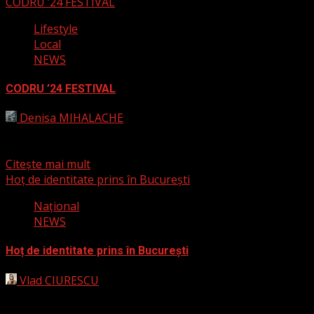
CODRU ’24 FESTIVAL
Lifestyle
Local
NEWS
CODRU ’24 FESTIVAL
Denisa MIHALACHE
2 august 2024
Ne aflăm, calendaristic vorbind, în „luna CODRULUI”, iar
anul acesta festivalul se va desfășura la Pădurea Verde,...
Citește mai mult
Hoț de identitate prins în București
Naţional
NEWS
Hoț de identitate prins în București
Vlad CIURESCU
28 iulie 2024
Un infractor dat în urmărire internațională pentru furt
calificat de identitate, fraudă bancară și conspirație la