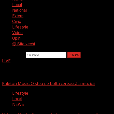
Local
Naţional
Extern
Civic
Lifestyle
Video
Opinii
🟡 Site vechi
Caută după:
LIVE
Blog
Kaleton Music. O stea pe bolta cerească a muzicii
Lifestyle
Local
NEWS