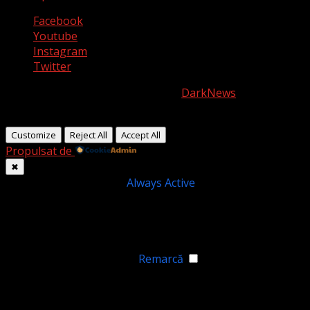
Facebook
Youtube
Instagram
Twitter
Copyright © All rights reserved.
|
DarkNews
by AF
themes.
Customize
Reject All
Accept All
Propulsat de
✖
►
Cookie-uri necesare
Always Active
Necessary cookies enable essential site features like
secure log-ins and consent preference adjustments. They
do not store personal data.
Niciunul
►
Cookie-uri funcționale
Remarcă
Functional cookies support features like content sharing
on social media, collecting feedback, and enabling third-
party tools.