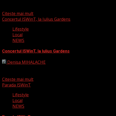
Cenaclul a intrat în vacanță. Paveldaniștii s-au răsfirat
prin țară, afară e caniculă, orașul se zbate haotic...
Citește mai mult
Concertul ISWinT, la Iulius Gardens
Lifestyle
Local
NEWS
Concertul ISWinT, la Iulius Gardens
Denisa MIHALACHE
22 iulie 2024
Pe 30 iulie, Iulius Gardens va găzdui un eveniment
muzical de excepție: Concertul ISWinT. Acesta va marca...
Citește mai mult
Parada ISWinT
Lifestyle
Local
NEWS