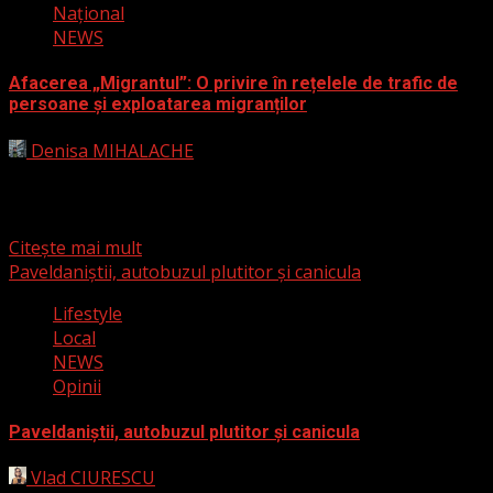
Naţional
NEWS
Afacerea „Migrantul”: O privire în rețelele de trafic de
persoane și exploatarea migranților
Denisa MIHALACHE
24 iulie 2024
RISE Project a realizat o investigație amplă asupra
rețelelor de trafic de persoane care exploatează
persoane vulnerabile...
Citește mai mult
Paveldaniștii, autobuzul plutitor și canicula
Lifestyle
Local
NEWS
Opinii
Paveldaniștii, autobuzul plutitor și canicula
Vlad CIURESCU
23 iulie 2024