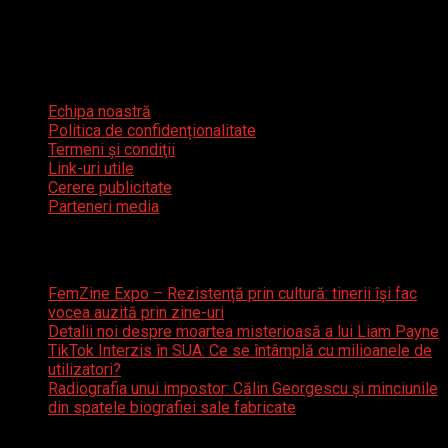
12 decembrie 2024
Meniu util
Echipa noastră
Politica de confidenționalitate
Termeni şi condiţii
Link-uri utile
Cerere publicitate
Parteneri media
Articole recente
FemZine Expo – Rezistență prin cultură: tinerii își fac
vocea auzită prin zine-uri
Detalii noi despre moartea misterioasă a lui Liam Payne
TikTok Interzis în SUA: Ce se întâmplă cu milioanele de
utilizatori?
Radiografia unui impostor: Călin Georgescu și minciunile
din spatele biografiei sale fabricate
Caută