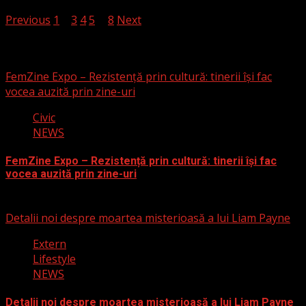
Previous
1
2
3
4
5
…
8
Next
S-ar putea să fi ratat
FemZine Expo – Rezistență prin cultură: tinerii își fac
vocea auzită prin zine-uri
Civic
NEWS
FemZine Expo – Rezistență prin cultură: tinerii își fac
vocea auzită prin zine-uri
25 septembrie 2025
Detalii noi despre moartea misterioasă a lui Liam Payne
Extern
Lifestyle
NEWS
Detalii noi despre moartea misterioasă a lui Liam Payne