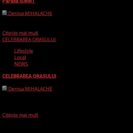
Parada ISWinT
Denisa MIHALACHE
16 iulie 2024
Pe 30 iulie, începând cu ora 18:30, orașul Timișoara va
găzdui Parada ISWinT, un eveniment spectaculos care...
Citește mai mult
CELEBRAREA ORASULUI
Lifestyle
Local
NEWS
CELEBRAREA ORASULUI
Denisa MIHALACHE
12 iulie 2024
În perioada 16-18 august, concertele vor fi highlight-ul
serilor, aducând pe scenă atât artiști internaționali, cât
și...
Citește mai mult
Paginație articole