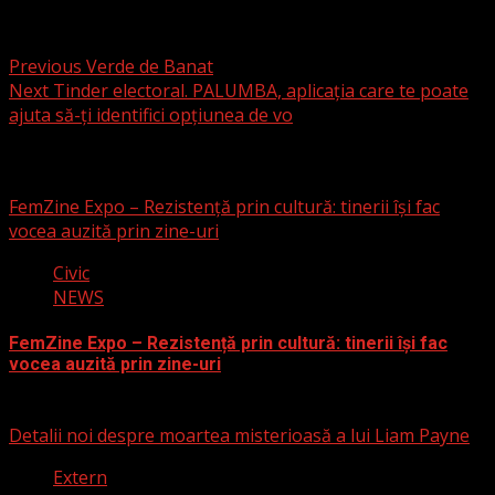
Post navigation
Previous
Verde de Banat
Next
Tinder electoral. PALUMBA, aplicația care te poate
ajuta să-ți identifici opțiunea de vo
Articole asemănătoare
FemZine Expo – Rezistență prin cultură: tinerii își fac
vocea auzită prin zine-uri
Civic
NEWS
FemZine Expo – Rezistență prin cultură: tinerii își fac
vocea auzită prin zine-uri
25 septembrie 2025
Detalii noi despre moartea misterioasă a lui Liam Payne
Extern