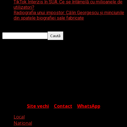
TikTok Interzis în SUA: Ce se întâmplă cu milioanele de
utilizatori?
Radiografia unui impostor: Călin Georgescu și minciunile
din spatele biografiei sale fabricate
Caută
Caută
Despre noi
Timișoara Express este o platformă media
independentă ce își propune să ofere cititorului o
percepție cât mai apropiată de realitate, în contextul
valurilor de fake media și a campaniilor de manipulare.
Autorii articolelor sunt tineri jurnaliști care încearcă să
surprindă cotidianul dincolo de aparențe, într-o
exprimare care are ca scop informarea și cunoașterea.
Site vechi
|
Contact
|
WhatsApp
Local
Naţional