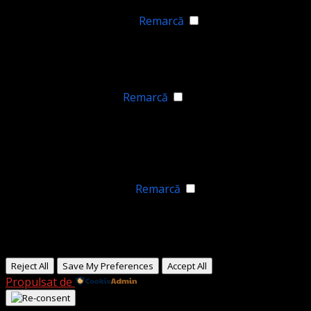
Niciunul
►
Cookie-uri funcționale
Remarcă
Functional cookies support features like content sharing
on social media, collecting feedback, and enabling third-
party tools.
Niciunul
►
Cookie-uri analitice
Remarcă
Cookie-urile analitice urmăresc interacțiunile vizitatorilor
și oferă informații generale despre valorile metrice, cum
ar fi numărul de vizitatori, rata de respingere și sursele
de trafic.
Niciunul
►
Cookie-uri publicitare
Remarcă
Cookie-urile publicitare oferă reclame personalizate pe
baza vizitelor tale anterioare și analizează eficiența
campaniilor publicitare.
Niciunul
Reject All
Save My Preferences
Accept All
Propulsat de