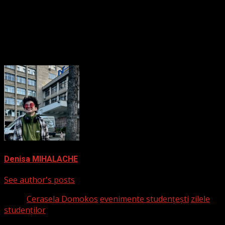
Despre autor
Denisa MIHALACHE
See author's posts
Tags:
Cerasela Domokos
evenimente studențești
zilele
studenților