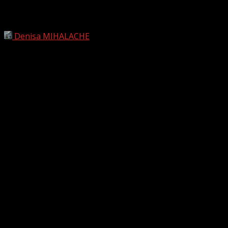
ZILELE STUDENȚILOR TIMIȘOARA.
PRIMA ZI
Denisa MIHALACHE
15 mai 2024
În data de 14 mai, a început distracția la Timișoara.
Evenimentele sportive au dat startul festivalului Zilele
Studenților, iar seara s-a încheiat într-un complex plin de
muzică pe gustul tuturor!
Iată ce părere au studenții despre prima zi a acestui
festival: