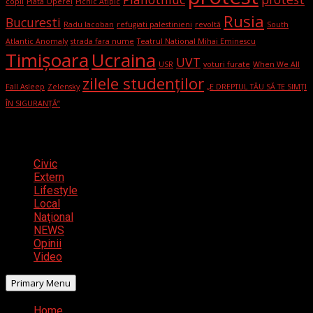
copii
Piata Operei
Picnic Atipic
Rusia
Bucuresti
Radu Iacoban
refugiati palestinieni
revoltă
South
Atlantic Anomaly
strada fara nume
Teatrul National Mihai Eminescu
Timișoara
Ucraina
UVT
USR
voturi furate
When We All
zilele studenților
Fall Asleep
Zelensky
„E DREPTUL TĂU SĂ TE SIMȚI
ÎN SIGURANȚĂ”
Categorii
Civic
Extern
Lifestyle
Local
Naţional
NEWS
Opinii
Video
Primary Menu
Home