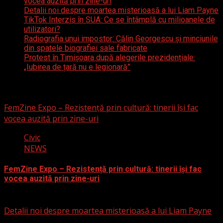
vocea auzită prin zine-uri
Detalii noi despre moartea misterioasă a lui Liam Payne
TikTok Interzis în SUA: Ce se întâmplă cu milioanele de
utilizatori?
Radiografia unui impostor: Călin Georgescu și minciunile
din spatele biografiei sale fabricate
Protest în Timișoara după alegerile prezidențiale:
„Iubirea de țară nu e legionară”
S-ar putea să fi ratat
FemZine Expo – Rezistență prin cultură: tinerii își fac
vocea auzită prin zine-uri
Civic
NEWS
FemZine Expo – Rezistență prin cultură: tinerii își fac
vocea auzită prin zine-uri
25 septembrie 2025
Detalii noi despre moartea misterioasă a lui Liam Payne