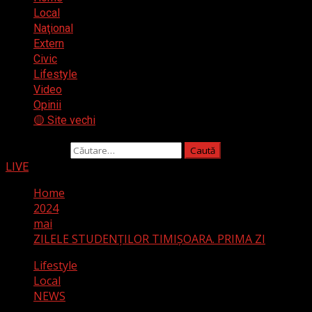
Local
Naţional
Extern
Civic
Lifestyle
Video
Opinii
🟡 Site vechi
Caută după:
LIVE
Home
2024
mai
ZILELE STUDENȚILOR TIMIȘOARA. PRIMA ZI
Lifestyle
Local
NEWS