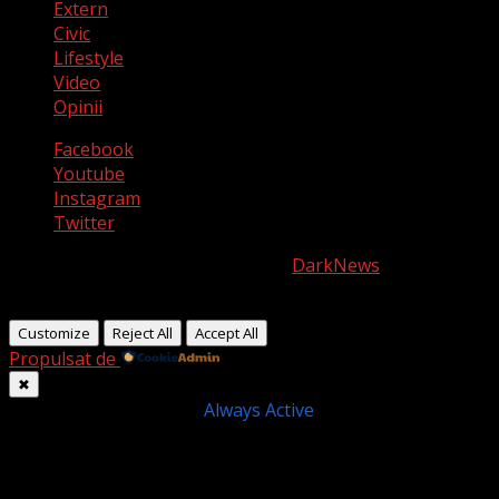
Extern
Civic
Lifestyle
Video
Opinii
Facebook
Youtube
Instagram
Twitter
Copyright © All rights reserved.
|
DarkNews
by AF
themes.
Customize
Reject All
Accept All
Propulsat de
✖
►
Cookie-uri necesare
Always Active
Necessary cookies enable essential site features like
secure log-ins and consent preference adjustments. They
do not store personal data.