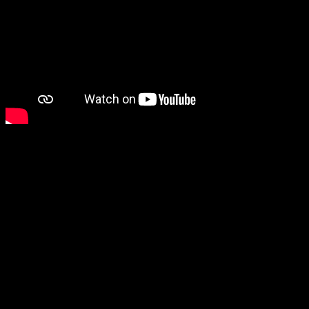
De la ora 12:40, studenții Facultății de Educație Fizică și
Sport din cadrul FEFS Artist, coordonați de către dna
lect.univ.dr. Cerasela Domokos, au inundat holul
Universității de Vest în pași de dans.
Dacă ați ratat spectacolul, vă anunțăm că, începând cu
ora 12:40, FEFS Artist vor da tonul la distracția din
următoarele două zile de festival marca UVT!