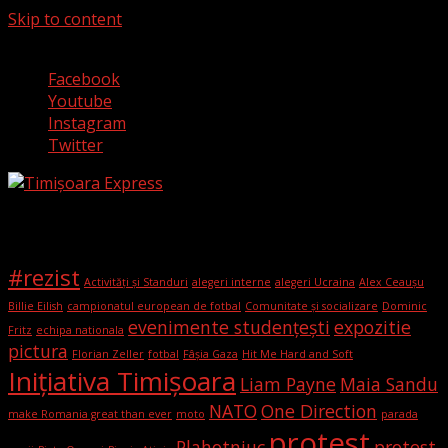
Skip to content
9 august 2026
Facebook
Youtube
Instagram
Twitter
Etichete
#rezist
Activități și Standuri
alegeri interne
alegeri Ucraina
Alex Ceaușu
Billie Eilish
campionatul european de fotbal
Comunitate și socializare
Dominic
evenimente studențești
expozitie
Fritz
echipa nationala
pictura
Florian Zeller
fotbal
Fâșia Gaza
Hit Me Hard and Soft
Iniţiativa Timişoara
Liam Payne
Maia Sandu
NATO
One Direction
make Romania great than ever
moto
parada
protest
Plahotniuc
protest