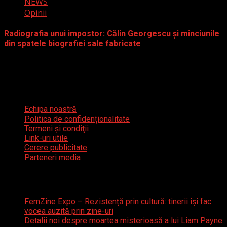
NEWS
Opinii
Radiografia unui impostor: Călin Georgescu și minciunile
din spatele biografiei sale fabricate
12 decembrie 2024
Meniu util
Echipa noastră
Politica de confidenționalitate
Termeni şi condiţii
Link-uri utile
Cerere publicitate
Parteneri media
Articole recente
FemZine Expo – Rezistență prin cultură: tinerii își fac
vocea auzită prin zine-uri
Detalii noi despre moartea misterioasă a lui Liam Payne